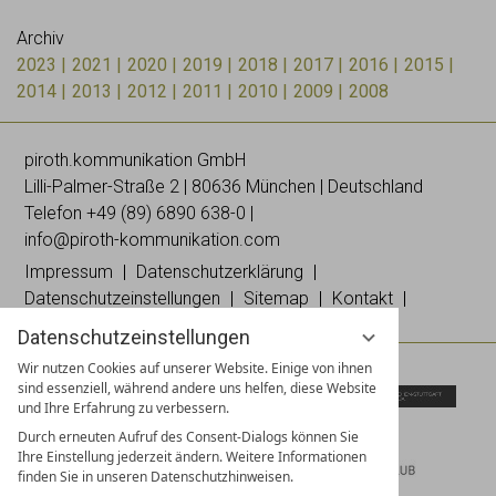
Archiv
2023
2021
2020
2019
2018
2017
2016
2015
2014
2013
2012
2011
2010
2009
2008
piroth.kommunikation GmbH
Lilli-
Palmer
-Straße 2 | 80636 München | Deutschland
Telefon
+49 (89) 6890 638-0
|
info@piroth-kommunikation.com
Impressum
Datenschutzerklärung
Datenschutzeinstellungen
Sitemap
Kontakt
Datenschutzeinstellungen
Wir nutzen Cookies auf unserer Website. Einige von ihnen
sind essenziell, während andere uns helfen, diese Website
und Ihre Erfahrung zu verbessern.
Durch erneuten Aufruf des Consent-Dialogs können Sie
Ihre Einstellung jederzeit ändern. Weitere Informationen
finden Sie in unseren Datenschutzhinweisen.