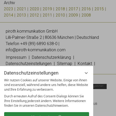
Archiv
2023
2021
2020
2019
2018
2017
2016
2015
2014
2013
2012
2011
2010
2009
2008
piroth.kommunikation GmbH
Lilli-
Palmer
-Straße 2 | 80636 München | Deutschland
Telefon
+49 (89) 6890 638-0
|
info@piroth-kommunikation.com
Impressum
Datenschutzerklärung
Datenschutzeinstellungen
Sitemap
Kontakt
Datenschutzeinstellungen
Wir nutzen Cookies auf unserer Website. Einige von ihnen
sind essenziell, während andere uns helfen, diese Website
und Ihre Erfahrung zu verbessern.
Durch erneuten Aufruf des Consent-Dialogs können Sie
Ihre Einstellung jederzeit ändern. Weitere Informationen
finden Sie in unseren Datenschutzhinweisen.