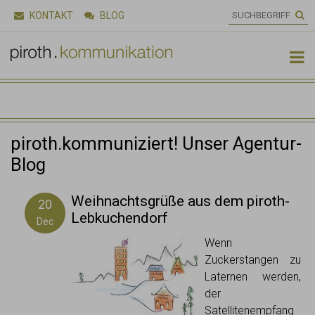
KONTAKT
BLOG

piroth.kommuniziert! Unser Agentur-
Blog
Weihnachtsgrüße aus dem piroth-
20
Lebkuchendorf
Dec
Wenn
Zuckerstangen zu
Laternen werden,
der
Satellitenempfang