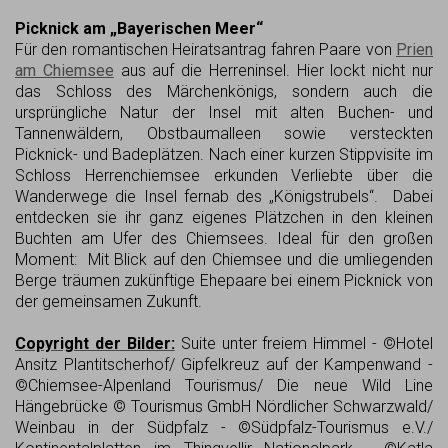
Picknick am „Bayerischen Meer“
Für den romantischen Heiratsantrag fahren Paare von
Prien
am Chiemsee
aus auf die Herreninsel. Hier lockt nicht nur
das Schloss des Märchenkönigs, sondern auch die
ursprüngliche Natur der Insel mit alten Buchen- und
Tannenwäldern, Obstbaumalleen sowie versteckten
Picknick- und Badeplätzen. Nach einer kurzen Stippvisite im
Schloss Herrenchiemsee erkunden Verliebte über die
Wanderwege die Insel fernab des „Königstrubels“. Dabei
entdecken sie ihr ganz eigenes Plätzchen in den kleinen
Buchten am Ufer des Chiemsees. Ideal für den großen
Moment: Mit Blick auf den Chiemsee und die umliegenden
Berge träumen zukünftige Ehepaare bei einem Picknick von
der gemeinsamen Zukunft.
Copyright der Bilder:
Suite unter freiem Himmel - ©Hotel
Ansitz Plantitscherhof/ Gipfelkreuz auf der Kampenwand -
©Chiemsee-Alpenland Tourismus/ Die neue Wild Line
Hängebrücke © Tourismus GmbH Nördlicher Schwarzwald/
Weinbau in der Südpfalz - ©Südpfalz-Tourismus e.V./