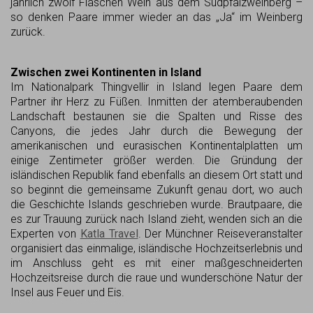
jährlich zwölf Flaschen Wein aus dem Südpfalzweinberg –
so denken Paare immer wieder an das „Ja“ im Weinberg
zurück.
Zwischen zwei Kontinenten in Island
Im Nationalpark Thingvellir in Island legen Paare dem
Partner ihr Herz zu Füßen. Inmitten der atemberaubenden
Landschaft bestaunen sie die Spalten und Risse des
Canyons, die jedes Jahr durch die Bewegung der
amerikanischen und eurasischen Kontinentalplatten um
einige Zentimeter größer werden. Die Gründung der
isländischen Republik fand ebenfalls an diesem Ort statt und
so beginnt die gemeinsame Zukunft genau dort, wo auch
die Geschichte Islands geschrieben wurde. Brautpaare, die
es zur Trauung zurück nach Island zieht, wenden sich an die
Experten von
Katla Travel
. Der Münchner Reiseveranstalter
organisiert das einmalige, isländische Hochzeitserlebnis und
im Anschluss geht es mit einer maßgeschneiderten
Hochzeitsreise durch die raue und wunderschöne Natur der
Insel aus Feuer und Eis.