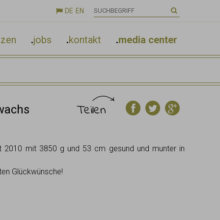
DE
EN

nzen
.
jobs
.
kontakt
.
media center
Teilen
wachs
t 2010 mit 3850 g und 53 cm gesund und munter in
sten Glückwünsche!