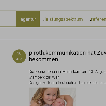
.
agentur
.
leistungsspektrum
.
refere
piroth.kommunikation hat Zu
10
bekommen:
Aug
Die kleine Johanna Maria kam am 10. Augus
Starnberg zur Welt!
Das ganze Team freut sich und schickt die be