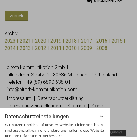
0
KOMMENTARE
zurück
Archiv
2023
2021
2020
2019
2018
2017
2016
2015
2014
2013
2012
2011
2010
2009
2008
piroth.kommunikation GmbH
Lilli-
Palmer
-Straße 2 | 80636 München | Deutschland
Telefon
+49 (89) 6890 638-0
|
info@piroth-kommunikation.com
Impressum
Datenschutzerklärung
Datenschutzeinstellungen
Sitemap
Kontakt
Datenschutzeinstellungen
Wir nutzen Cookies auf unserer Website. Einige von ihnen
sind essenziell, während andere uns helfen, diese Website
und Ihre Erfahrung zu verbessern.