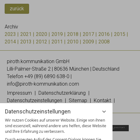
zurück
Archiv
2023
2021
2020
2019
2018
2017
2016
2015
2014
2013
2012
2011
2010
2009
2008
piroth.kommunikation GmbH
Lilli-
Palmer
-Straße 2 | 80636 München | Deutschland
Telefon
+49 (89) 6890 638-0
|
info@piroth-kommunikation.com
Impressum
Datenschutzerklärung
Datenschutzeinstellungen
Sitemap
Kontakt
Datenschutzeinstellungen
Wir nutzen Cookies auf unserer Website. Einige von ihnen
sind essenziell, während andere uns helfen, diese Website
und Ihre Erfahrung zu verbessern.
Durch erneuten Aufruf des Consent-Dialogs können Sie