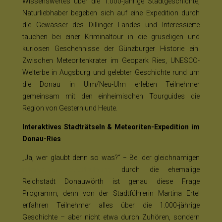
Wissenswertes über die 1.000-jährige Stadtgeschichte,
Naturliebhaber begeben sich auf eine Expedition durch
die Gewässer des Dillinger Landes und Interessierte
tauchen bei einer Kriminaltour in die gruseligen und
kuriosen Geschehnisse der Günzburger Historie ein.
Zwischen Meteoritenkrater im Geopark Ries, UNESCO-
Welterbe in Augsburg und gelebter Geschichte rund um
die Donau in Ulm/Neu-Ulm erleben Teilnehmer
gemeinsam mit den einheimischen Tourguides die
Region von Gestern und Heute.
Interaktives Stadträtseln & Meteoriten-Expedition im
Donau-Ries
„Ja, wer glaubt denn so was?“ − Bei der gleichnamigen
interaktiven Stadtführung
durch die ehemalige
Reichstadt Donauwörth ist genau diese Frage
Programm, denn von der Stadtführerin Martina Ertel
erfahren Teilnehmer alles über die 1.000-jährige
Geschichte – aber nicht etwa durch Zuhören, sondern