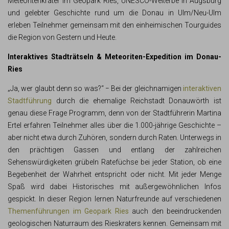
Meteoritenkrater im Geopark Ries, UNESCO-Welterbe in Augsburg
und gelebter Geschichte rund um die Donau in Ulm/Neu-Ulm
erleben Teilnehmer gemeinsam mit den einheimischen Tourguides
die Region von Gestern und Heute.
Interaktives Stadträtseln & Meteoriten-Expedition im Donau-
Ries
„Ja, wer glaubt denn so was?“ − Bei der gleichnamigen
interaktiven
Stadtführung
durch die ehemalige Reichstadt Donauwörth ist
genau diese Frage Programm, denn von der Stadtführerin Martina
Ertel erfahren Teilnehmer alles über die 1.000-jährige Geschichte –
aber nicht etwa durch Zuhören, sondern durch Raten. Unterwegs in
den prächtigen Gassen und entlang der zahlreichen
Sehenswürdigkeiten grübeln Ratefüchse bei jeder Station, ob eine
Begebenheit der Wahrheit entspricht oder nicht. Mit jeder Menge
Spaß wird dabei Historisches mit außergewöhnlichen Infos
gespickt. In dieser Region lernen Naturfreunde auf verschiedenen
Themenführungen im Geopark Ries
auch den beeindruckenden
geologischen Naturraum des Rieskraters kennen. Gemeinsam mit