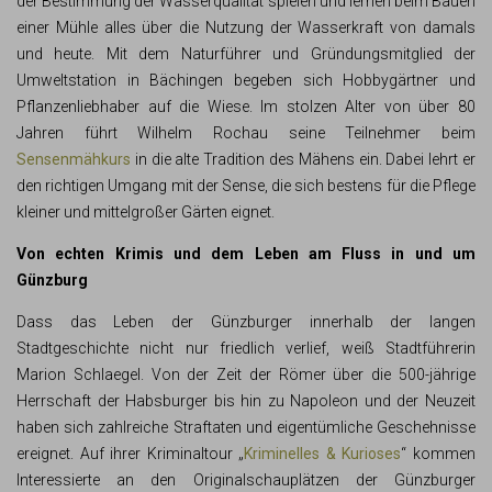
der Bestimmung der Wasserqualität spielen und lernen beim Bauen
einer Mühle alles über die Nutzung der Wasserkraft von damals
und heute. Mit dem Naturführer und Gründungsmitglied der
Umweltstation in Bächingen begeben sich Hobbygärtner und
Pflanzenliebhaber auf die Wiese. Im stolzen Alter von über 80
Jahren führt Wilhelm Rochau seine Teilnehmer beim
Sensenmähkurs
in die alte Tradition des Mähens ein. Dabei lehrt er
den richtigen Umgang mit der Sense, die sich bestens für die Pflege
kleiner und mittelgroßer Gärten eignet.
Von echten Krimis und dem Leben am Fluss in und um
Günzburg
Dass das Leben der Günzburger innerhalb der langen
Stadtgeschichte nicht nur friedlich verlief, weiß Stadtführerin
Marion Schlaegel. Von der Zeit der Römer über die 500-jährige
Herrschaft der Habsburger bis hin zu Napoleon und der Neuzeit
haben sich zahlreiche Straftaten und eigentümliche Geschehnisse
ereignet. Auf ihrer Kriminaltour „
Kriminelles & Kurioses
“ kommen
Interessierte an den Originalschauplätzen der Günzburger