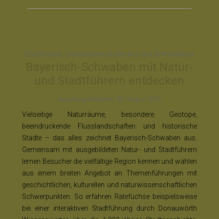
PDF
herunterladen
(326 kB)
Zum Media-Kit hinzufügen
Stadträtsel, Gewässerwanderung und Kriminaltour
Bayerisch-Schwaben mit Natur-
und Stadtführern entdecken
Augsburg/München, 02. August 2021
Vielseitige Naturräume, besondere Geotope,
beeindruckende Flusslandschaften und historische
Städte – das alles zeichnet Bayerisch-Schwaben aus.
Gemeinsam mit ausgebildeten Natur- und Stadtführern
lernen Besucher die vielfältige Region kennen und wählen
aus einem breiten Angebot an Themenführungen mit
geschichtlichen, kulturellen und naturwissenschaftlichen
Schwerpunkten. So erfahren Ratefüchse beispielsweise
bei einer interaktiven Stadtführung durch Donauwörth