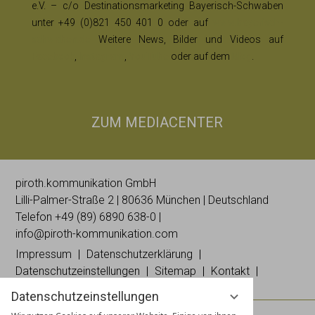
e.V. – c/o Destinationsmarketing Bayerisch-Schwaben
unter +49 (0)821 450 401 0 oder auf
www.bayerisch-
schwaben.de
Weitere News, Bilder und Videos auf
Facebook
,
Instagram
,
YouTube
oder auf dem
Blog
.
ZUM MEDIACENTER
piroth.kommunikation GmbH
Lilli-
Palmer
-Straße 2 | 80636 München | Deutschland
Telefon
+49 (89) 6890 638-0
|
info@piroth-kommunikation.com
Impressum
Datenschutzerklärung
Datenschutzeinstellungen
Sitemap
Kontakt
Datenschutzeinstellungen