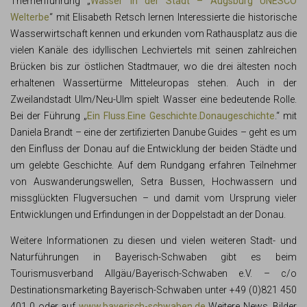
Themenführung „
Wasser in der Stadt – Augsburg UNESCO
Welterbe
“ mit Elisabeth Retsch lernen Interessierte die historische
Wasserwirtschaft kennen und erkunden vom Rathausplatz aus die
vielen Kanäle des idyllischen Lechviertels mit seinen zahlreichen
Brücken bis zur östlichen Stadtmauer, wo die drei ältesten noch
erhaltenen Wassertürme Mitteleuropas stehen. Auch in der
Zweilandstadt Ulm/Neu-Ulm spielt Wasser eine bedeutende Rolle.
Bei der Führung „
Ein Fluss.Eine Geschichte.Donaugeschichte
.“ mit
Daniela Brandt – eine der zertifizierten Danube Guides – geht es um
den Einfluss der Donau auf die Entwicklung der beiden Städte und
um gelebte Geschichte. Auf dem Rundgang erfahren Teilnehmer
von Auswanderungswellen, Setra Bussen, Hochwassern und
missglückten Flugversuchen – und damit vom Ursprung vieler
Entwicklungen und Erfindungen in der Doppelstadt an der Donau.
Weitere Informationen zu diesen und vielen weiteren Stadt- und
Naturführungen in Bayerisch-Schwaben gibt es beim
Tourismusverband Allgäu/Bayerisch-Schwaben e.V. – c/o
Destinationsmarketing Bayerisch-Schwaben unter +49 (0)821 450
401 0 oder auf
www.bayerisch-schwaben.de
Weitere News, Bilder