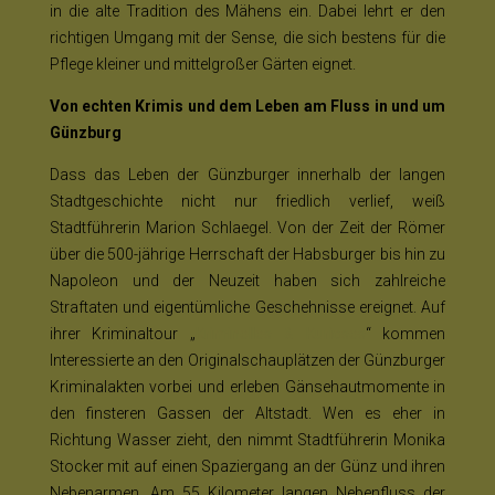
in die alte Tradition des Mähens ein. Dabei lehrt er den
richtigen Umgang mit der Sense, die sich bestens für die
Pflege kleiner und mittelgroßer Gärten eignet.
Von echten Krimis und dem Leben am Fluss in und um
Günzburg
Dass das Leben der Günzburger innerhalb der langen
Stadtgeschichte nicht nur friedlich verlief, weiß
Stadtführerin Marion Schlaegel. Von der Zeit der Römer
über die 500-jährige Herrschaft der Habsburger bis hin zu
Napoleon und der Neuzeit haben sich zahlreiche
Straftaten und eigentümliche Geschehnisse ereignet. Auf
ihrer Kriminaltour „
Kriminelles & Kurioses
“ kommen
Interessierte an den Originalschauplätzen der Günzburger
Kriminalakten vorbei und erleben Gänsehautmomente in
den finsteren Gassen der Altstadt. Wen es eher in
Richtung Wasser zieht, den nimmt Stadtführerin Monika
Stocker mit auf einen Spaziergang an der Günz und ihren
Nebenarmen. Am 55 Kilometer langen Nebenfluss der