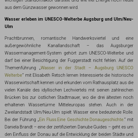
wichtigen Standortfaktor darstellt und wie viel Energie noch heute
aus dem Günzwasser gewonnen wird.
Wasser erleben im UNESCO-Welterbe Augsburg und Ulm/Neu-
Ulm
Prachtbrunnen, romantische Handwerksviertel und eine
außergewöhnliche Kanallandschaft – das Augsburger
Wassermanagement-System gehört zum UNESCO-Welterbe und
darf bei einer Besichtigung der Fuggerstadt nicht fehlen. Auf der
Themenführung „
Wasser in der Stadt – Augsburg UNESCO
Welterbe
“ mit Elisabeth Retsch lernen Interessierte die historische
Wasserwirtschaft kennen und erkunden vom Rathausplatz aus die
vielen Kanäle des idyllischen Lechviertels mit seinen zahlreichen
Brücken bis zur östlichen Stadtmauer, wo die drei ältesten noch
erhaltenen Wassertürme Mitteleuropas stehen. Auch in der
Zweilandstadt Ulm/Neu-Ulm spielt Wasser eine bedeutende Rolle.
Bei der Führung „
Ein Fluss.Eine Geschichte.Donaugeschichte
.“ mit
Daniela Brandt – eine der zertifizierten Danube Guides – geht es um
den Einfluss der Donau auf die Entwicklung der beiden Städte und