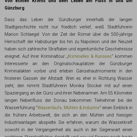
Von echten Krimis und dem Leben am Fluss in und um
Günzburg
Dass das Leben der Günzburger innerhalb der langen
Stadtgeschichte nicht nur friedlich verlief, weiß Stadtführerin
Marion Schlaegel. Von der Zeit der Römer über die 500-jährige
Herrschaft der Habsburger bis hin zu Napoleon und der Neuzeit
haben sich zahlreiche Straftaten und eigentümliche Geschehnisse
ereignet. Auf ihrer Kriminaltour „
Kriminelles & Kurioses
“ kommen
Interessierte an den Originalschauplätzen der Günzburger
Kriminalakten vorbei und erleben Gänsehautmomente in den
finsteren Gassen der Altstadt. Wen es eher in Richtung Wasser
zieht, den nimmt Stadtführerin Monika Stocker mit auf einen
Spaziergang an der Günz und ihren Nebenarmen. Am 55 Kilometer
langen Nebenfluss der Donau bekommen Teilnehmer bei der
Wasserführung "
Wasserläufe, Mühlen & Industrie
" einen Einblick in
die frühere Arbeitswelt, die sich an den Mühlen und hiesigen
Industrieanlagen abspielte. Sie erfahren, warum die Wasserkraft
sowohl in der Vergangenheit als auch in der Gegenwart einen