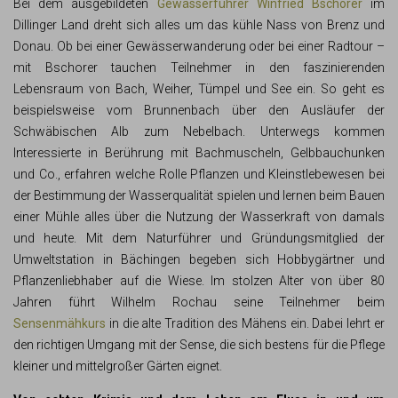
Bei dem ausgebildeten
Gewässerführer Winfried Bschorer
im
Dillinger Land dreht sich alles um das kühle Nass von Brenz und
Donau. Ob bei einer Gewässerwanderung oder bei einer Radtour –
mit Bschorer tauchen Teilnehmer in den faszinierenden
Lebensraum von Bach, Weiher, Tümpel und See ein. So geht es
beispielsweise vom Brunnenbach über den Ausläufer der
Schwäbischen Alb zum Nebelbach. Unterwegs kommen
Interessierte in Berührung mit Bachmuscheln, Gelbbauchunken
und Co., erfahren welche Rolle Pflanzen und Kleinstlebewesen bei
der Bestimmung der Wasserqualität spielen und lernen beim Bauen
einer Mühle alles über die Nutzung der Wasserkraft von damals
und heute. Mit dem Naturführer und Gründungsmitglied der
Umweltstation in Bächingen begeben sich Hobbygärtner und
Pflanzenliebhaber auf die Wiese. Im stolzen Alter von über 80
Jahren führt Wilhelm Rochau seine Teilnehmer beim
Sensenmähkurs
in die alte Tradition des Mähens ein. Dabei lehrt er
den richtigen Umgang mit der Sense, die sich bestens für die Pflege
kleiner und mittelgroßer Gärten eignet.