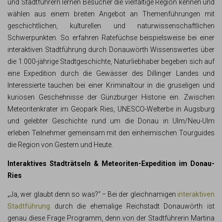
und Stadtführern lernen Besucher die vielfältige Region kennen und
wählen aus einem breiten Angebot an Themenführungen mit
geschichtlichen, kulturellen und naturwissenschaftlichen
Schwerpunkten. So erfahren Ratefüchse beispielsweise bei einer
interaktiven Stadtführung durch Donauwörth Wissenswertes über
die 1.000-jährige Stadtgeschichte, Naturliebhaber begeben sich auf
eine Expedition durch die Gewässer des Dillinger Landes und
Interessierte tauchen bei einer Kriminaltour in die gruseligen und
kuriosen Geschehnisse der Günzburger Historie ein. Zwischen
Meteoritenkrater im Geopark Ries, UNESCO-Welterbe in Augsburg
und gelebter Geschichte rund um die Donau in Ulm/Neu-Ulm
erleben Teilnehmer gemeinsam mit den einheimischen Tourguides
die Region von Gestern und Heute.
Interaktives Stadträtseln & Meteoriten-Expedition im Donau-
Ries
„Ja, wer glaubt denn so was?“ − Bei der gleichnamigen
interaktiven
Stadtführung
durch die ehemalige Reichstadt Donauwörth ist
genau diese Frage Programm, denn von der Stadtführerin Martina