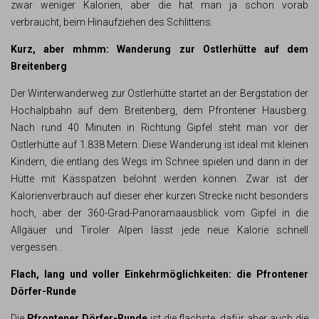
zwar weniger Kalorien, aber die hat man ja schon vorab
verbraucht, beim Hinaufziehen des Schlittens.
Kurz, aber mhmm: Wanderung zur Ostlerhütte auf dem
Breitenberg
Der Winterwanderweg zur Ostlerhütte startet an der Bergstation der
Hochalpbahn auf dem Breitenberg, dem Pfrontener Hausberg.
Nach rund 40 Minuten in Richtung Gipfel steht man vor der
Ostlerhütte auf 1.838 Metern. Diese Wanderung ist ideal mit kleinen
Kindern, die entlang des Wegs im Schnee spielen und dann in der
Hütte mit Kässpatzen belohnt werden können. Zwar ist der
Kalorienverbrauch auf dieser eher kurzen Strecke nicht besonders
hoch, aber der 360-Grad-Panoramaausblick vom Gipfel in die
Allgäuer und Tiroler Alpen lässt jede neue Kalorie schnell
vergessen.
Flach, lang und voller Einkehrmöglichkeiten: die Pfrontener
Dörfer-Runde
Die
Pfrontener Dörfer-Runde
ist die flachste, dafür aber auch die