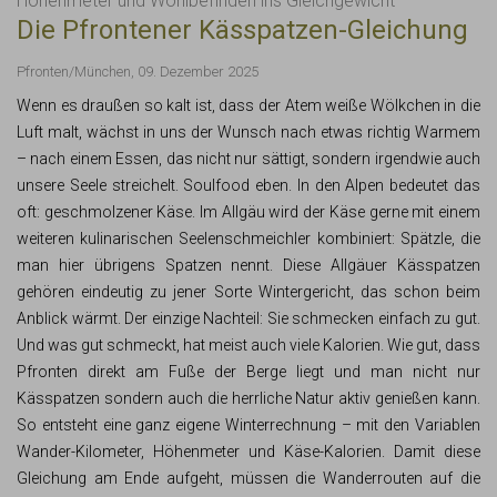
Höhenmeter und Wohlbefinden ins Gleichgewicht
Die Pfrontener Kässpatzen-Gleichung
Pfronten/München, 09. Dezember 2025
Wenn es draußen so kalt ist, dass der Atem weiße Wölkchen in die
Luft malt, wächst in uns der Wunsch nach etwas richtig Warmem
– nach einem Essen, das nicht nur sättigt, sondern irgendwie auch
unsere Seele streichelt. Soulfood eben. In den Alpen bedeutet das
oft: geschmolzener Käse. Im Allgäu wird der Käse gerne mit einem
weiteren kulinarischen Seelenschmeichler kombiniert: Spätzle, die
man hier übrigens Spatzen nennt. Diese Allgäuer Kässpatzen
gehören eindeutig zu jener Sorte Wintergericht, das schon beim
Anblick wärmt. Der einzige Nachteil: Sie schmecken einfach zu gut.
Und was gut schmeckt, hat meist auch viele Kalorien. Wie gut, dass
Pfronten direkt am Fuße der Berge liegt und man nicht nur
Kässpatzen sondern auch die herrliche Natur aktiv genießen kann.
So entsteht eine ganz eigene Winterrechnung – mit den Variablen
Wander-Kilometer, Höhenmeter und Käse-Kalorien. Damit diese
Gleichung am Ende aufgeht, müssen die Wanderrouten auf die