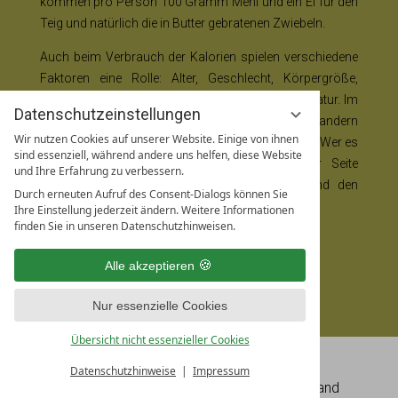
kommen pro Person 100 Gramm Mehl und ein Ei für den
Teig und natürlich die in Butter gebratenen Zwiebeln.
Auch beim Verbrauch der Kalorien spielen verschiedene
Faktoren eine Rolle: Alter, Geschlecht, Körpergröße,
Gewicht, Fitnesslevel, Steigung und Außentemperatur. Im
Datenschutzeinstellungen
Durchschnitt verbraucht man beim moderaten Wandern
Wir nutzen Cookies auf unserer Website. Einige von ihnen
mit wenig Steigung etwa 300 Kalorien pro Stunde. Wer es
sind essenziell, während andere uns helfen, diese Website
genauer wissen möchte, kann etwa auf der Seite
und Ihre Erfahrung zu verbessern.
Bergfreunde.de
die eigenen Daten angeben und den
Durch erneuten Aufruf des Consent-Dialogs können Sie
individuellen Verbrauch berechnen.
Ihre Einstellung jederzeit ändern. Weitere Informationen
finden Sie in unseren Datenschutzhinweisen.
Alle akzeptieren
ZUM MEDIACENTER
Nur essenzielle Cookies
Übersicht nicht essenzieller Cookies
piroth.kommunikation GmbH
Datenschutzhinweise
Impressum
Lilli-
Palmer
-Straße 2 | 80636 München | Deutschland