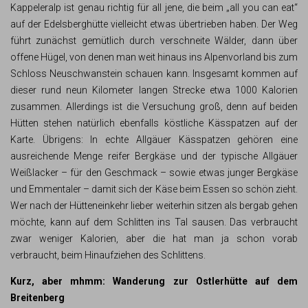
Kappeleralp ist genau richtig für all jene, die beim „all you can eat“
auf der Edelsberghütte vielleicht etwas übertrieben haben. Der Weg
führt zunächst gemütlich durch verschneite Wälder, dann über
offene Hügel, von denen man weit hinaus ins Alpenvorland bis zum
Schloss Neuschwanstein schauen kann. Insgesamt kommen auf
dieser rund neun Kilometer langen Strecke etwa 1000 Kalorien
zusammen. Allerdings ist die Versuchung groß, denn auf beiden
Hütten stehen natürlich ebenfalls köstliche Kässpatzen auf der
Karte. Übrigens: In echte Allgäuer Kässpatzen gehören eine
ausreichende Menge reifer Bergkäse und der typische Allgäuer
Weißlacker – für den Geschmack – sowie etwas junger Bergkäse
und Emmentaler – damit sich der Käse beim Essen so schön zieht.
Wer nach der Hütteneinkehr lieber weiterhin sitzen als bergab gehen
möchte, kann auf dem Schlitten ins Tal sausen. Das verbraucht
zwar weniger Kalorien, aber die hat man ja schon vorab
verbraucht, beim Hinaufziehen des Schlittens.
Kurz, aber mhmm: Wanderung zur Ostlerhütte auf dem
Breitenberg