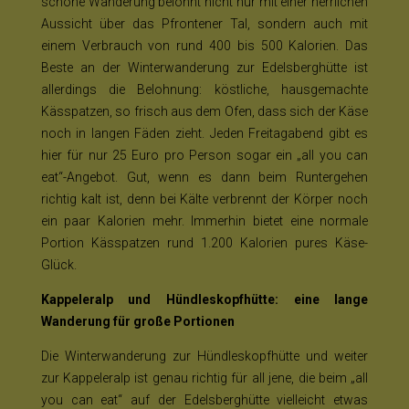
schöne Wanderung belohnt nicht nur mit einer herrlichen
Aussicht über das Pfrontener Tal, sondern auch mit
einem Verbrauch von rund 400 bis 500 Kalorien. Das
Beste an der Winterwanderung zur Edelsberghütte ist
allerdings die Belohnung: köstliche, hausgemachte
Kässpatzen, so frisch aus dem Ofen, dass sich der Käse
noch in langen Fäden zieht. Jeden Freitagabend gibt es
hier für nur 25 Euro pro Person sogar ein „all you can
eat“-Angebot. Gut, wenn es dann beim Runtergehen
richtig kalt ist, denn bei Kälte verbrennt der Körper noch
ein paar Kalorien mehr. Immerhin bietet eine normale
Portion Kässpatzen rund 1.200 Kalorien pures Käse-
Glück.
Kappeleralp und Hündleskopfhütte: eine lange
Wanderung für große Portionen
Die Winterwanderung zur Hündleskopfhütte und weiter
zur Kappeleralp ist genau richtig für all jene, die beim „all
you can eat“ auf der Edelsberghütte vielleicht etwas