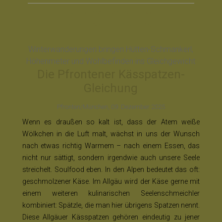
PDF
herunterladen
(318 kB)
Zum Media-Kit hinzufügen
Winterwanderungen bringen Hütten-Schmankerl,
Höhenmeter und Wohlbefinden ins Gleichgewicht
Die Pfrontener Kässpatzen-
Gleichung
Pfronten/München, 09. Dezember 2025
Wenn es draußen so kalt ist, dass der Atem weiße
Wölkchen in die Luft malt, wächst in uns der Wunsch
nach etwas richtig Warmem – nach einem Essen, das
nicht nur sättigt, sondern irgendwie auch unsere Seele
streichelt. Soulfood eben. In den Alpen bedeutet das oft:
geschmolzener Käse. Im Allgäu wird der Käse gerne mit
einem weiteren kulinarischen Seelenschmeichler
kombiniert: Spätzle, die man hier übrigens Spatzen nennt.
Diese Allgäuer Kässpatzen gehören eindeutig zu jener