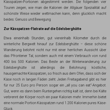
Kässpatzen-Portionen abgestimmt werden. Die folgenden vier
Touren zeigen, wie man die Kalorien der Allgäuer Spezialität auf
schönste Weise wieder wettmachen kann, denn glücklich macht
beides: Genuss und Bewegung
Zur Kässpatzen-Flatrate auf die Edelsberghütte
Etwa eineinhalb Stunden, gut viereinhalb Kilometer durch die
winterliche Bergwelt hinauf zur Edelsberghütte – diese schöne
Wanderung belohnt nicht nur mit einer herrlichen Aussicht über
das Pfrontener Tal, sondern auch mit einem Verbrauch von rund
400 bis 500 Kalorien. Das Beste an der Winterwanderung zur
Edelsberghütte ist allerdings die Belohnung: köstliche,
hausgemachte Kässpatzen, so frisch aus dem Ofen, dass sich der
Käse noch in langen Fäden zieht. Jeden Freitagabend gibt es hier
für nur 25 Euro pro Person sogar ein „all you can eat“-Angebot.
Gut, wenn es dann beim Runtergehen richtig kalt ist, denn bei Kälte
verbrennt der Körper noch ein paar Kalorien mehr. Immerhin bietet
eine normale Portion Kässpatzen rund 1.200 Kalorien pures Käse-
Glück.