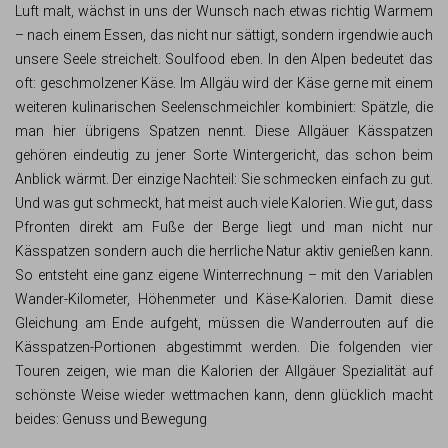
Luft malt, wächst in uns der Wunsch nach etwas richtig Warmem
– nach einem Essen, das nicht nur sättigt, sondern irgendwie auch
unsere Seele streichelt. Soulfood eben. In den Alpen bedeutet das
oft: geschmolzener Käse. Im Allgäu wird der Käse gerne mit einem
weiteren kulinarischen Seelenschmeichler kombiniert: Spätzle, die
man hier übrigens Spatzen nennt. Diese Allgäuer Kässpatzen
gehören eindeutig zu jener Sorte Wintergericht, das schon beim
Anblick wärmt. Der einzige Nachteil: Sie schmecken einfach zu gut.
Und was gut schmeckt, hat meist auch viele Kalorien. Wie gut, dass
Pfronten direkt am Fuße der Berge liegt und man nicht nur
Kässpatzen sondern auch die herrliche Natur aktiv genießen kann.
So entsteht eine ganz eigene Winterrechnung – mit den Variablen
Wander-Kilometer, Höhenmeter und Käse-Kalorien. Damit diese
Gleichung am Ende aufgeht, müssen die Wanderrouten auf die
Kässpatzen-Portionen abgestimmt werden. Die folgenden vier
Touren zeigen, wie man die Kalorien der Allgäuer Spezialität auf
schönste Weise wieder wettmachen kann, denn glücklich macht
beides: Genuss und Bewegung