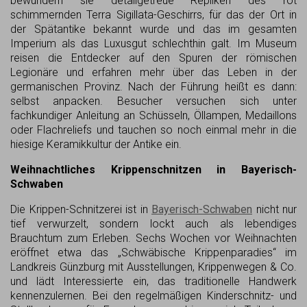
bewundern sie detailgetreue Repliken des rot
schimmernden Terra Sigillata-Geschirrs, für das der Ort in
der Spätantike bekannt wurde und das im gesamten
Imperium als das Luxusgut schlechthin galt. Im Museum
reisen die Entdecker auf den Spuren der römischen
Legionäre und erfahren mehr über das Leben in der
germanischen Provinz. Nach der Führung heißt es dann:
selbst anpacken. Besucher versuchen sich unter
fachkundiger Anleitung an Schüsseln, Öllampen, Medaillons
oder Flachreliefs und tauchen so noch einmal mehr in die
hiesige Keramikkultur der Antike ein.
Weihnachtliches Krippenschnitzen in Bayerisch-
Schwaben
Die Krippen-Schnitzerei ist in
Bayerisch-Schwaben
nicht nur
tief verwurzelt, sondern lockt auch als lebendiges
Brauchtum zum Erleben. Sechs Wochen vor Weihnachten
eröffnet etwa das „Schwäbische Krippenparadies“ im
Landkreis Günzburg mit Ausstellungen, Krippenwegen & Co.
und lädt Interessierte ein, das traditionelle Handwerk
kennenzulernen. Bei den regelmäßigen Kinderschnitz- und