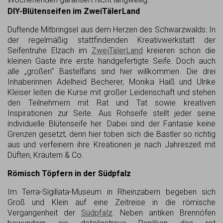
DIY-Blütenseifen im ZweiTälerLand
Duftende Mitbringsel aus dem Herzen des Schwarzwalds: In
der regelmäßig stattfindenden Kreativwerkstatt der
Seifentruhe Elzach im
ZweiTälerLand
kreieren schon die
kleinen Gäste ihre erste handgefertigte Seife. Doch auch
alle „großen“ Bastelfans sind hier willkommen. Die drei
Inhaberinnen Adelheid Becherer, Monika Haiß und Ulrike
Kleiser leiten die Kurse mit großer Leidenschaft und stehen
den Teilnehmern mit Rat und Tat sowie kreativen
Inspirationen zur Seite. Aus Rohseife stellt jeder seine
individuelle Blütenseife her. Dabei sind der Fantasie keine
Grenzen gesetzt, denn hier toben sich die Bastler so richtig
aus und verfeinern ihre Kreationen je nach Jahreszeit mit
Düften, Kräutern & Co.
Römisch Töpfern in der Südpfalz
Im Terra-Sigillata-Museum in Rheinzabern begeben sich
Groß und Klein auf eine Zeitreise in die römische
Vergangenheit der
Südpfalz
. Neben antiken Brennöfen