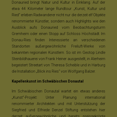
Donauried bringt Natur und Kultur in Einklang. Auf der
etwa 44 Kilometer lange Rundtour „Kunst, Kultur und
Ried“ erleben Radwanderer nicht nur die derzeit elf Objekte
renommierter Künstler, sondern auch Highlights wie den
Ausblick aufs Donauried vom Beobachtungsturm
Gremheim oder einen Stopp auf Schloss Höchstädt. Im
Donau-Ries finden Interessierte an verschiedenen
Standorten außergewöhnliche Freiluft-Werke von
bekannten regionalen Künstlern. So ist im Geotop Lindle
Steinbildhauerei von Frank Heiner ausgestellt, in Alerheim
begeistert Streetart von Theresa Scheible und in Harburg
die Installation „Blick ins Ries“ von Wolfgang Balzer.
Kapellenkunst im Schwäbischen Donautal
Im Schwäbischen Donautal wartet ein etwas anderes
„Kunst“-Projekt: Unter Planung international
renommierter Architekten und mit Unterstützung der
Siegfried und Elfriede Denzel Stiftung entstehen hier
derzeit außergewöhnliche und bereits preisgekrönte