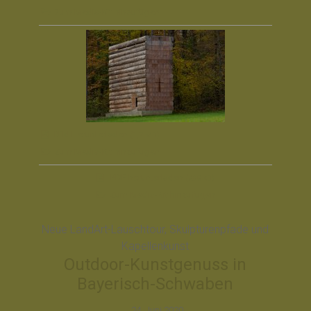
Zum Media-Kit hinzufügen
Bild Herunterladen
(1,7 MB)
Zum Media-Kit hinzufügen
PDF
herunterladen
(208 kB)
Zum Media-Kit hinzufügen
Neue LandArt-Lauschtour, Skulpturenpfade und
Kapellenkunst
Outdoor-Kunstgenuss in
Bayerisch-Schwaben
, 24. Juni 2020