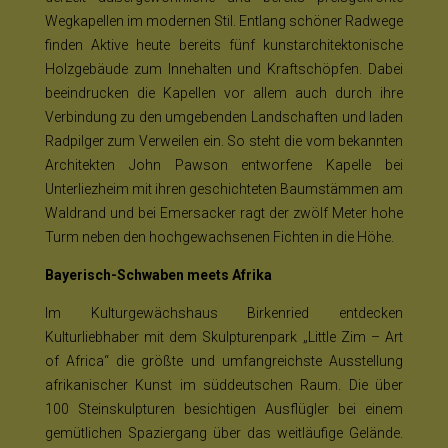
Wegkapellen im modernen Stil. Entlang schöner Radwege
finden Aktive heute bereits fünf kunstarchitektonische
Holzgebäude zum Innehalten und Kraftschöpfen. Dabei
beeindrucken die Kapellen vor allem auch durch ihre
Verbindung zu den umgebenden Landschaften und laden
Radpilger zum Verweilen ein. So steht die vom bekannten
Architekten John Pawson entworfene Kapelle bei
Unterliezheim mit ihren geschichteten Baumstämmen am
Waldrand und bei Emersacker ragt der zwölf Meter hohe
Turm neben den hochgewachsenen Fichten in die Höhe.
Bayerisch-Schwaben meets Afrika
Im Kulturgewächshaus Birkenried entdecken
Kulturliebhaber mit dem Skulpturenpark „Little Zim – Art
of Africa“ die größte und umfangreichste Ausstellung
afrikanischer Kunst im süddeutschen Raum. Die über
100 Steinskulpturen besichtigen Ausflügler bei einem
gemütlichen Spaziergang über das weitläufige Gelände.