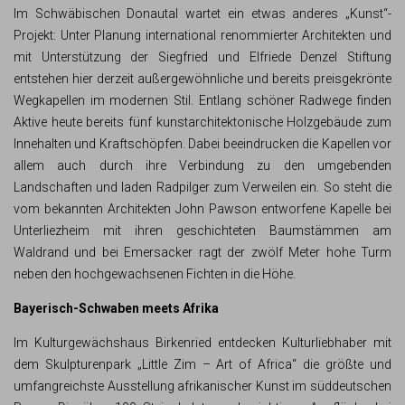
Im Schwäbischen Donautal wartet ein etwas anderes „Kunst“-
Projekt: Unter Planung international renommierter Architekten und
mit Unterstützung der Siegfried und Elfriede Denzel Stiftung
entstehen hier derzeit außergewöhnliche und bereits preisgekrönte
Wegkapellen im modernen Stil. Entlang schöner Radwege finden
Aktive heute bereits fünf kunstarchitektonische Holzgebäude zum
Innehalten und Kraftschöpfen. Dabei beeindrucken die Kapellen vor
allem auch durch ihre Verbindung zu den umgebenden
Landschaften und laden Radpilger zum Verweilen ein. So steht die
vom bekannten Architekten John Pawson entworfene Kapelle bei
Unterliezheim mit ihren geschichteten Baumstämmen am
Waldrand und bei Emersacker ragt der zwölf Meter hohe Turm
neben den hochgewachsenen Fichten in die Höhe.
Bayerisch-Schwaben meets Afrika
Im Kulturgewächshaus Birkenried entdecken Kulturliebhaber mit
dem Skulpturenpark „Little Zim – Art of Africa“ die größte und
umfangreichste Ausstellung afrikanischer Kunst im süddeutschen