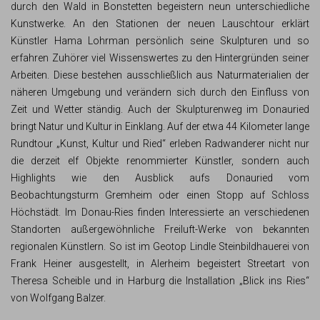
durch den Wald in Bonstetten begeistern neun unterschiedliche
Kunstwerke. An den Stationen der neuen Lauschtour erklärt
Künstler Hama Lohrman persönlich seine Skulpturen und so
erfahren Zuhörer viel Wissenswertes zu den Hintergründen seiner
Arbeiten. Diese bestehen ausschließlich aus Naturmaterialien der
näheren Umgebung und verändern sich durch den Einfluss von
Zeit und Wetter ständig. Auch der Skulpturenweg im Donauried
bringt Natur und Kultur in Einklang. Auf der etwa 44 Kilometer lange
Rundtour „Kunst, Kultur und Ried“ erleben Radwanderer nicht nur
die derzeit elf Objekte renommierter Künstler, sondern auch
Highlights wie den Ausblick aufs Donauried vom
Beobachtungsturm Gremheim oder einen Stopp auf Schloss
Höchstädt. Im Donau-Ries finden Interessierte an verschiedenen
Standorten außergewöhnliche Freiluft-Werke von bekannten
regionalen Künstlern. So ist im Geotop Lindle Steinbildhauerei von
Frank Heiner ausgestellt, in Alerheim begeistert Streetart von
Theresa Scheible und in Harburg die Installation „Blick ins Ries“
von Wolfgang Balzer.