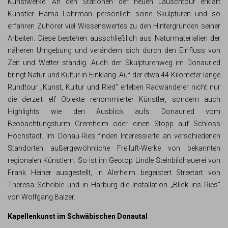
Kunstwerke. An den Stationen der neuen Lauschtour erklärt
Künstler Hama Lohrman persönlich seine Skulpturen und so
erfahren Zuhörer viel Wissenswertes zu den Hintergründen seiner
Arbeiten. Diese bestehen ausschließlich aus Naturmaterialien der
näheren Umgebung und verändern sich durch den Einfluss von
Zeit und Wetter ständig. Auch der Skulpturenweg im Donauried
bringt Natur und Kultur in Einklang. Auf der etwa 44 Kilometer lange
Rundtour „Kunst, Kultur und Ried“ erleben Radwanderer nicht nur
die derzeit elf Objekte renommierter Künstler, sondern auch
Highlights wie den Ausblick aufs Donauried vom
Beobachtungsturm Gremheim oder einen Stopp auf Schloss
Höchstädt. Im Donau-Ries finden Interessierte an verschiedenen
Standorten außergewöhnliche Freiluft-Werke von bekannten
regionalen Künstlern. So ist im Geotop Lindle Steinbildhauerei von
Frank Heiner ausgestellt, in Alerheim begeistert Streetart von
Theresa Scheible und in Harburg die Installation „Blick ins Ries“
von Wolfgang Balzer.
Kapellenkunst im Schwäbischen Donautal