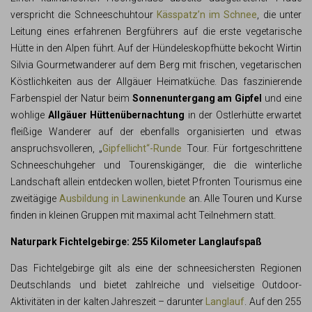
verspricht die Schneeschuhtour
Kässpatz’n im Schnee
, die unter
Leitung eines erfahrenen Bergführers auf die erste vegetarische
Hütte in den Alpen führt. Auf der Hündeleskopfhütte bekocht Wirtin
Silvia Gourmetwanderer auf dem Berg mit frischen, vegetarischen
Köstlichkeiten aus der Allgäuer Heimatküche. Das faszinierende
Farbenspiel der Natur beim
Sonnenuntergang am Gipfel
und eine
wohlige
Allgäuer Hüttenübernachtung
in der Ostlerhütte erwartet
fleißige Wanderer auf der ebenfalls organisierten und etwas
anspruchsvolleren, „
Gipfellicht“-Runde
Tour. Für fortgeschrittene
Schneeschuhgeher und Tourenskigänger, die die winterliche
Landschaft allein entdecken wollen, bietet Pfronten Tourismus eine
zweitägige
Ausbildung in Lawinenkunde
an. Alle Touren und Kurse
finden in kleinen Gruppen mit maximal acht Teilnehmern statt.
Naturpark Fichtelgebirge: 255 Kilometer Langlaufspaß
Das Fichtelgebirge gilt als eine der schneesichersten Regionen
Deutschlands und bietet zahlreiche und vielseitige Outdoor-
Aktivitäten in der kalten Jahreszeit – darunter
Langlauf
. Auf den 255