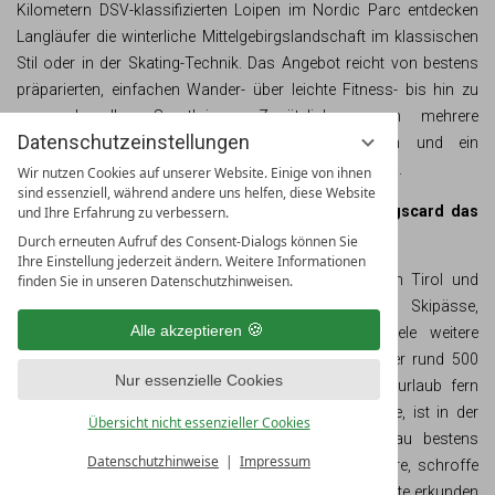
Kilometern DSV-klassifizierten Loipen im Nordic Parc entdecken
Langläufer die winterliche Mittelgebirgslandschaft im klassischen
Stil oder in der Skating-Technik. Das Angebot reicht von bestens
präparierten, einfachen Wander- über leichte Fitness- bis hin zu
anspruchsvollen Sportloipen. Zusätzlich sorgen mehrere
Datenschutzeinstellungen
Nachtloipen sowie eine beschneite Skirollerbahn und ein
Biathlonstadion für ein besonderes Wintersporterlebnis.
Wir nutzen Cookies auf unserer Website. Einige von ihnen
sind essenziell, während andere uns helfen, diese Website
Zwischen Staffelsee und Ammertal: Mit der Königscard das
und Ihre Erfahrung zu verbessern.
Blaue Land erleben
Durch erneuten Aufruf des Consent-Dialogs können Sie
Ihre Einstellung jederzeit ändern. Weitere Informationen
Mit der
KÖNIGSCARD
erhalten Urlauber im Allgäu, in Tirol und
finden Sie in unseren Datenschutzhinweisen.
Oberbayern attraktive Extras wie Bergbahnfahrten, Skipässe,
Alle akzeptieren
Bäderaufenthalte und Museumsbesuche sowie viele weitere
Freizeitaktivitäten gratis dazu, wenn sie bei einem der rund 500
Nur essenzielle Cookies
KÖNIGSCARD-Gastgeber buchen. Wer seinen Winterurlaub fern
vom Alltagsstress und der Hektik verbringen möchte, ist in der
Übersicht nicht essenzieller Cookies
Tourismusregion Das Blaue Land rund um Murnau bestens
Datenschutzhinweise
Impressum
aufgehoben. Hier erwarten die Besucher alpine Moore, schroffe
Berge und altbayerisch geprägte Dörfer. Sportbegeisterte erkunden