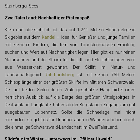
Starnberger Sees.
ZweiTälerLand: Nachhaltiger Pistenspaß
Klein und übersichtlich ist das auf 1.241 Metern Höhe gelegene
Skigebiet auf dem
Kandel
– ideal für Genießer und junge Familien
mit kleineren Kindern, die fern von Touristenmassen Erholung
suchen und Wert auf Nachhaltigkeit legen. Hier gibt es nur reinen
Naturschnee und der Strom für die Lift- und Flutlichtanlagen wird
aus Wasserkraft gewonnen. Der Skilift im Natur- und
Landschaftsgebiet
Rohrhardsberg
ist mit seinen 750 Metern
Schlepplänge einer der größten Skilifte im Mittleren Schwarzwald.
Der auf beiden Seiten durch Wald geschützte Hang bietet einen
herrlichen Ausblick auf die Berge des größten Mittelgebirges in
Deutschland. Langläufer haben ab der Bergstation Zugang zum gut
ausgebauten Loipennetz. Sollte die Schneelage mal nicht
mitspielen, so geht es für Urlauber auch in Wanderschuhen durch
die einmalige Schwarzwald-Landschaft im ZweiTälerLand.
Südpfalz im Winter – unterwegs im „Pfälzer Urwald“