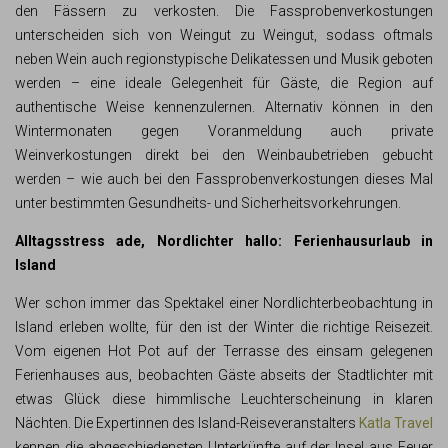
den Fässern zu verkosten. Die Fassprobenverkostungen
unterscheiden sich von Weingut zu Weingut, sodass oftmals
neben Wein auch regionstypische Delikatessen und Musik geboten
werden – eine ideale Gelegenheit für Gäste, die Region auf
authentische Weise kennenzulernen. Alternativ können in den
Wintermonaten gegen Voranmeldung auch private
Weinverkostungen direkt bei den Weinbaubetrieben gebucht
werden – wie auch bei den Fassprobenverkostungen dieses Mal
unter bestimmten Gesundheits- und Sicherheitsvorkehrungen.
Alltagsstress ade, Nordlichter hallo: Ferienhausurlaub in
Island
Wer schon immer das Spektakel einer Nordlichterbeobachtung in
Island erleben wollte, für den ist der Winter die richtige Reisezeit.
Vom eigenen Hot Pot auf der Terrasse des einsam gelegenen
Ferienhauses aus, beobachten Gäste abseits der Stadtlichter mit
etwas Glück diese himmlische Leuchterscheinung in klaren
Nächten. Die Expertinnen des Island-Reiseveranstalters
Katla Travel
kennen die abgeschiedensten Unterkünfte auf der Insel aus Feuer