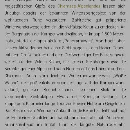
majestätischen Gipfel des
Chiemsee-Alpenlandes
lassen sich
Urlauber abseits der bekannten Wintersportgebiete von der
wohltuenden Ruhe verzaubern. Zahlreiche gut präparierte
Winterwanderwege laden ein, die vielfältige Natur zu entdecken. An
der Bergstation der Kampenwandseilbahn, in knapp 1.500 Metern
Höhe, startet der spektakuläre „Panoramaweg“. Von hoch oben
blicken Aktivurlauber bei klarer Sicht sogar zu den Hohen Tauern
mit dem Großglockner und dem Großvenediger. Der Blick schweift
weiter auf den Wilden Kaiser, die Loferer Steinberge sowie die
Berchtesgadener Alpen und nach Norden auf das Priental und den
Chiemsee. Auch vom leichten Winterrundwanderweg „Weiße
Wanne“, der größtenteils in sonniger Lage auf der Kampenwand
verläuft, genießen Besucher einen herrlichen Blick in die
verschneiten Zentralalpen. Etwas mehr Kondition verlangt die
knapp acht Kilometer lange Tour zur Priener Hütte am Geigelstein.
Das Beste daran: Wer nach Ankunft müde Beine hat, leiht sich auf
der Hütte einen Schlitten und saust damit ins Tal hinab. Auch vom
Brünnsteinhaus im Inntal führt die längste Naturrodelbahn