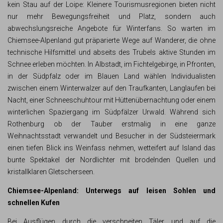
kein Stau auf der Loipe: Kleinere Tourismusregionen bieten nicht
nur mehr Bewegungsfreiheit und Platz, sondern auch
abwechslungsreiche Angebote für Winterfans. So warten im
Chiemsee-Alpenland gut präparierte Wege auf Wanderer, die ohne
technische Hilfsmittel und abseits des Trubels aktive Stunden im
Schnee erleben möchten. In Albstadt, im Fichtelgebirge, in Pfronten,
in der Südpfalz oder im Blauen Land wählen Individualisten
zwischen einem Winterwalzer auf den Traufkanten, Langlaufen bei
Nacht, einer Schneeschuhtour mit Hüttenübernachtung oder einem
winterlichen Spaziergang im Südpfälzer Urwald. Während sich
Rothenburg ob der Tauber erstmalig in eine ganze
Weihnachtsstadt verwandelt und Besucher in der Südsteiermark
einen tiefen Blick ins Weinfass nehmen, wetteifert auf Island das
bunte Spektakel der Nordlichter mit brodelnden Quellen und
kristallklaren Gletscherseen.
Chiemsee-Alpenland: Unterwegs auf leisen Sohlen und
schnellen Kufen
Bei Ausflügen durch die verschneiten Täler und auf die