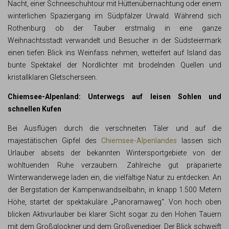
Nacht, einer Schneeschuhtour mit Hüttenübernachtung oder einem
winterlichen Spaziergang im Südpfälzer Urwald. Während sich
Rothenburg ob der Tauber erstmalig in eine ganze
Weihnachtsstadt verwandelt und Besucher in der Südsteiermark
einen tiefen Blick ins Weinfass nehmen, wetteifert auf Island das
bunte Spektakel der Nordlichter mit brodelnden Quellen und
kristallklaren Gletscherseen.
Chiemsee-Alpenland: Unterwegs auf leisen Sohlen und
schnellen Kufen
Bei Ausflügen durch die verschneiten Täler und auf die
majestätischen Gipfel des
Chiemsee-Alpenlandes
lassen sich
Urlauber abseits der bekannten Wintersportgebiete von der
wohltuenden Ruhe verzaubern. Zahlreiche gut präparierte
Winterwanderwege laden ein, die vielfältige Natur zu entdecken. An
der Bergstation der Kampenwandseilbahn, in knapp 1.500 Metern
Höhe, startet der spektakuläre „Panoramaweg“. Von hoch oben
blicken Aktivurlauber bei klarer Sicht sogar zu den Hohen Tauern
mit dem Großglockner und dem Großvenediger. Der Blick schweift