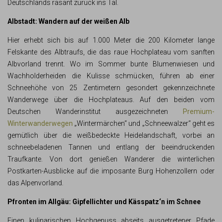
Deutschlands rasant zurück ins Tal.
Albstadt: Wandern auf der weißen Alb
Hier erhebt sich bis auf 1.000 Meter die 200 Kilometer lange
Felskante des Albtraufs, die das raue Hochplateau vom sanften
Albvorland trennt. Wo im Sommer bunte Blumenwiesen und
Wachholderheiden die Kulisse schmücken, führen ab einer
Schneehöhe von 25 Zentimetern gesondert gekennzeichnete
Wanderwege über die Hochplateaus. Auf den beiden vom
Deutschen Wanderinstitut ausgezeichneten
Premium-
Winterwanderwegen
„Wintermärchen“ und „Schneewalzer“ geht es
gemütlich über die weißbedeckte Heidelandschaft, vorbei an
schneebeladenen Tannen und entlang der beeindruckenden
Traufkante. Von dort genießen Wanderer die winterlichen
Postkarten-Ausblicke auf die imposante Burg Hohenzollern oder
das Alpenvorland.
Pfronten im Allgäu: Gipfellichter und Kässpatz‘n im Schnee
Einen kulinarischen Hochgenuss abseits ausgetretener Pfade