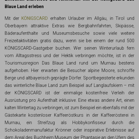
Blaue Land erleben
Mit der
KÖNIGSCARD
erhalten Urlauber im Allgäu, in Tirol und
Oberbayern attraktive Extras wie Bergbahnfahrten, Skipässe,
Bäderaufenthalte und Museumsbesuche sowie viele weitere
Freizeitaktivitäten gratis dazu, wenn sie bei einem der rund 500
KÖNIGSCARD-Gastgeber buchen. Wer seinen Winterurlaub fern
vom Alltagsstress und der Hektik verbringen möchte, ist in der
Tourismusregion Das Blaue Land rund um Murnau bestens
aufgehoben. Hier erwarten die Besucher alpine Moore, schroffe
Berge und altbayerisch geprägte Dörfer. Sportbegeisterte erkunden
das winterliche Blaue Land zum Beispiel auf Langlaufskiern – mit
der KÖNIGSCARD ist der einmalige kostenfreie Verleih der
Ausrüstung pro Aufenthalt inklusive. Eine etwas andere Art, einen
kalten Wintertag zu verbringen, ist zum Beispiel ein ebenfalls mit der
Gästekarte kostenloser Kaffeeröstkurs in der Kaffeerösterei in
Murnau, ein Streifzug als Hobbykonfisseur durch die
Schokoladenmanufaktur Krönner oder inspirative Erlebnisse auf
dem Areal des Buchheim Museum der Phantasie an den Ufern des