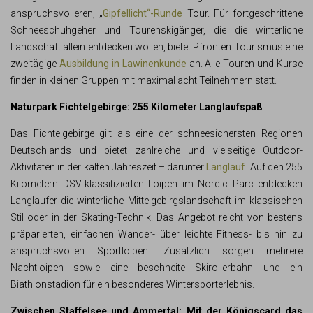
anspruchsvolleren, „
Gipfellicht“-Runde
Tour. Für fortgeschrittene
Schneeschuhgeher und Tourenskigänger, die die winterliche
Landschaft allein entdecken wollen, bietet Pfronten Tourismus eine
zweitägige
Ausbildung in Lawinenkunde
an. Alle Touren und Kurse
finden in kleinen Gruppen mit maximal acht Teilnehmern statt.
Naturpark Fichtelgebirge: 255 Kilometer Langlaufspaß
Das Fichtelgebirge gilt als eine der schneesichersten Regionen
Deutschlands und bietet zahlreiche und vielseitige Outdoor-
Aktivitäten in der kalten Jahreszeit – darunter
Langlauf
. Auf den 255
Kilometern DSV-klassifizierten Loipen im Nordic Parc entdecken
Langläufer die winterliche Mittelgebirgslandschaft im klassischen
Stil oder in der Skating-Technik. Das Angebot reicht von bestens
präparierten, einfachen Wander- über leichte Fitness- bis hin zu
anspruchsvollen Sportloipen. Zusätzlich sorgen mehrere
Nachtloipen sowie eine beschneite Skirollerbahn und ein
Biathlonstadion für ein besonderes Wintersporterlebnis.
Zwischen Staffelsee und Ammertal: Mit der Königscard das