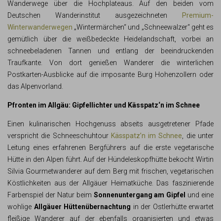
Wanderwege über die Hochplateaus. Auf den beiden vom
Deutschen Wanderinstitut ausgezeichneten
Premium-
Winterwanderwegen
„Wintermärchen“ und „Schneewalzer“ geht es
gemütlich über die weißbedeckte Heidelandschaft, vorbei an
schneebeladenen Tannen und entlang der beeindruckenden
Traufkante. Von dort genießen Wanderer die winterlichen
Postkarten-Ausblicke auf die imposante Burg Hohenzollern oder
das Alpenvorland.
Pfronten im Allgäu: Gipfellichter und Kässpatz‘n im Schnee
Einen kulinarischen Hochgenuss abseits ausgetretener Pfade
verspricht die Schneeschuhtour
Kässpatz’n im Schnee
, die unter
Leitung eines erfahrenen Bergführers auf die erste vegetarische
Hütte in den Alpen führt. Auf der Hündeleskopfhütte bekocht Wirtin
Silvia Gourmetwanderer auf dem Berg mit frischen, vegetarischen
Köstlichkeiten aus der Allgäuer Heimatküche. Das faszinierende
Farbenspiel der Natur beim
Sonnenuntergang am Gipfel
und eine
wohlige
Allgäuer Hüttenübernachtung
in der Ostlerhütte erwartet
fleißige Wanderer auf der ebenfalls organisierten und etwas