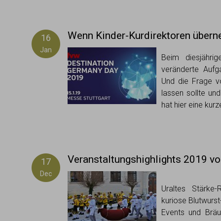
Wenn Kinder-Kurdirektoren über
16
Jan
Beim diesjähri
veränderte Aufg
Und die Frage v
lassen sollte un
hat hier eine ku
Veranstaltungshighlights 2019 vo
17
Dec
Uraltes Stärke-R
kuriose Blutwurst
Events und Bräu