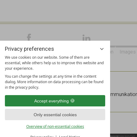
Privacy preferences
Galleries & news on
Worldwide networking on
Images 
We use cookies on our website. Some of them are
Facebook
Linked In
essential, while others help us to improve this website and
your experience.
You can change the settings at any time in the content
piroth.kommunikation GmbH
dialog. More information on data processing can be found
Gotthardstraße 42 | 80686 Munich | Germany
in the privacy policy.
Phone +49 (0)
151 42182653
|
info@piroth-kommunikati
Accept everything
Only essential cookies
Overview of non-essential cookies