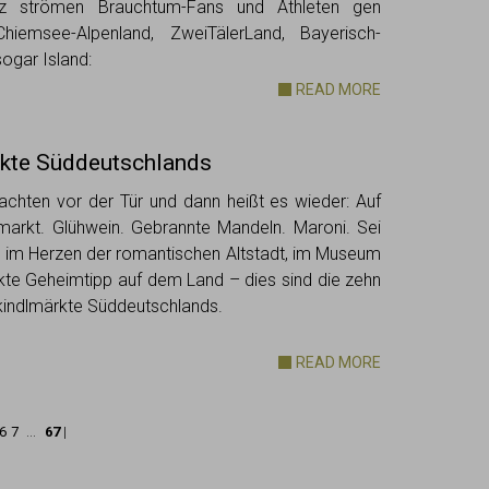
z strömen Brauchtum-Fans und Athleten gen
 Chiemsee-Alpenland, ZweiTälerLand, Bayerisch-
ogar Island:
READ MORE
kte Süddeutschlands
achten vor der Tür und dann heißt es wieder: Auf
arkt. Glühwein. Gebrannte Mandeln. Maroni. Sei
l, im Herzen der romantischen Altstadt, im Museum
kte Geheimtipp auf dem Land – dies sind die zehn
kindlmärkte Süddeutschlands.
READ MORE
6
7
...
67
|