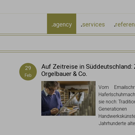
.
agency
.
services
.
refere
Auf Zeitreise in Süddeutschland:
29
Orgelbauer & Co.
Feb
Vom Emailschr
Haferlschuhmach
sie noch: Traditi
Generationen
Handwerkskünsten
Jahrhunderte alt