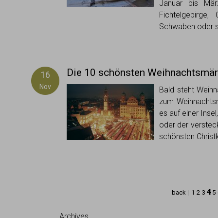
Januar bis Mär
Fichtelgebirge,
Schwaben oder s
Die 10 schönsten Weihnachtsmär
16
Nov
Bald steht Weihn
zum Weihnachtsm
es auf einer Inse
oder der verstec
schönsten Christ
4
back
|
1
2
3
5
Archives