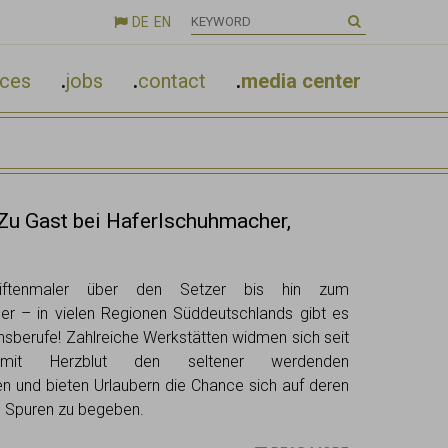
DE
EN

nces
.
jobs
.
contact
.
media center
 Zu Gast bei Haferlschuhmacher,
iftenmaler über den Setzer bis hin zum
er – in vielen Regionen Süddeutschlands gibt es
onsberufe! Zahlreiche Werkstätten widmen sich seit
 mit Herzblut den seltener werdenden
 und bieten Urlaubern die Chance sich auf deren
e Spuren zu begeben.